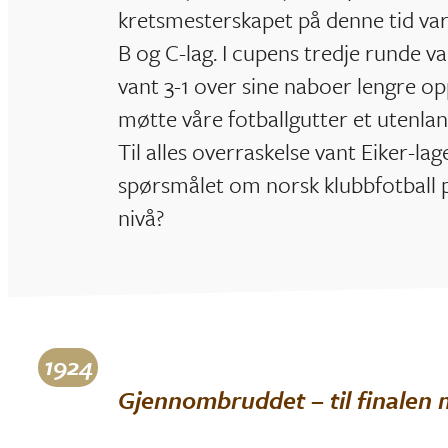
kretsmesterskapet på denne tid var e
B og C-lag. I cupens tredje runde va
vant 3-1 over sine naboer lengre opp
møtte våre fotballgutter et utenlan
Til alles overraskelse vant Eiker-lage
spørsmålet om norsk klubbfotball p
nivå?
1924
Gjennombruddet – til finalen 