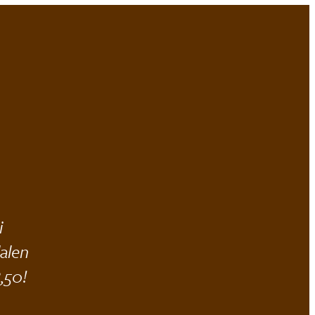
Bli medlem!
Min idrett
MENY
i
alen
8,50!