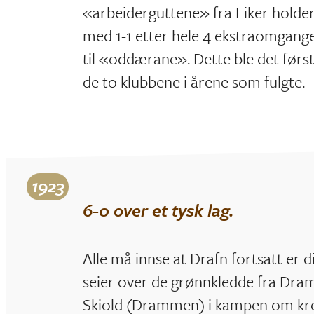
«arbeiderguttene» fra Eiker holde
med 1-1 etter hele 4 ekstraomgange
til «oddærane». Dette ble det før
de to klubbene i årene som fulgte.
1923
6-0 over et tysk lag.
Alle må innse at Drafn fortsatt er 
seier over de grønnkledde fra Dram
Skiold (Drammen) i kampen om kre