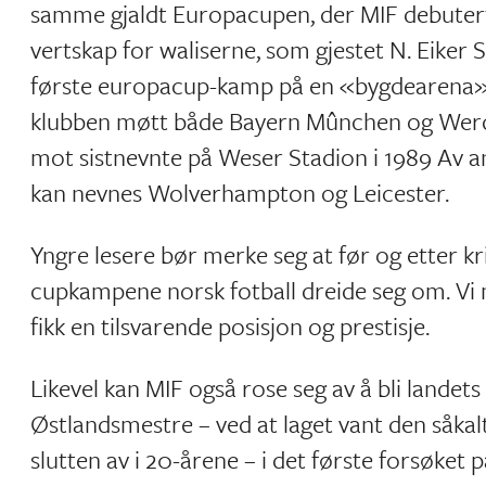
samme gjaldt Europacupen, der MIF debuterte
vertskap for waliserne, som gjestet N. Eiker 
første europacup-kamp på en «bygdearena» :
klubben møtt både Bayern Mûnchen og Werd
mot sistnevnte på Weser Stadion i 1989 Av an
kan nevnes Wolverhampton og Leicester.
Yngre lesere bør merke seg at før og etter kr
cupkampene norsk fotball dreide seg om. Vi m
fikk en tilsvarende posisjon og prestisje.
Likevel kan MIF også rose seg av å bli landet
Østlandsmestre – ved at laget vant den såkal
slutten av i 20-årene – i det første forsøket p