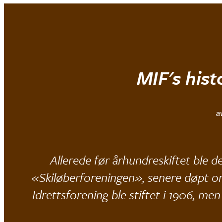
Mjøndalen IF
MIF's hist
a
Allerede før århundreskiftet ble de
«Skiløberforeningen», senere døpt om
Idrettsforening ble stiftet i 1906, men