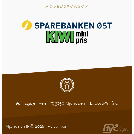
HOVEDSPONSOR
A:
Hagatjernveien 17, 3050 Mjøndalen
E:
post@mif.no
Mjøndalen IF © 2026 |
Personvern