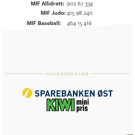
MIF Allidrett:
902 67 334
MIF Judo:
415 98 240
MIF Baseball:
464 15 416
MIF Tilrettelagt idrett:
915 99 088
HOVEDSPONSOR