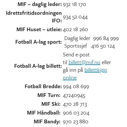
MIF – daglig leder:
932 18 170
Idrettsfritidsordningen
934 52 044
IFO:
MIF Huset – utleie:
402 18 260
Daglig leder 996 84 999
Fotball A-lag sport:
Sportssjef 416 50 124
Send e-post
til
billett@mif.no
eller
Fotball A-lag billett:
gå inn på
billettkjøp
online
Fotball Bredde:
994 08 699
MIF Turn:
47240945
MIF Ski:
470 28 713
MIF Håndball:
906 03 204
MIF Bandy:
970 23 880