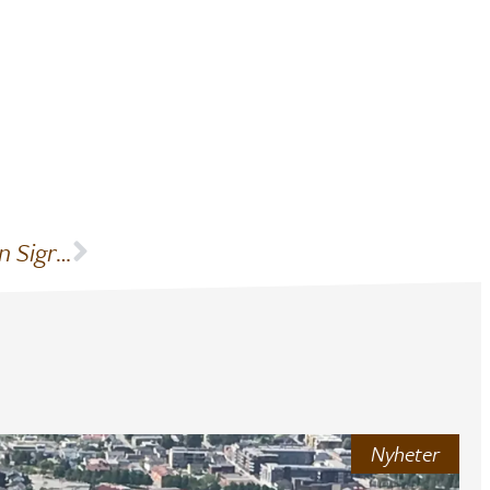
Tusen takk for innsatsen Dina – Velkommen Sigrunn
Nyheter