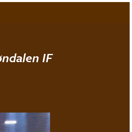
Bli medlem!
Min idrett
MENY
øndalen IF