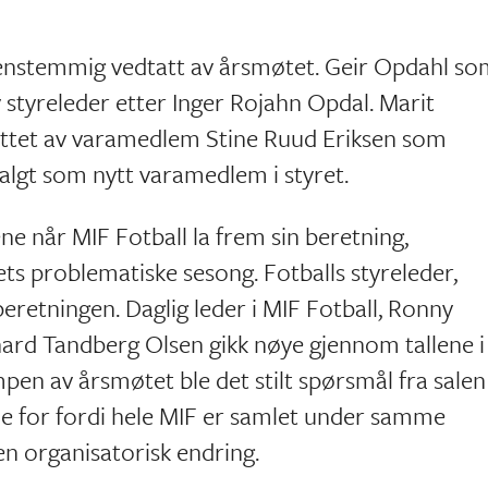
e enstemmig vedtatt av årsmøtet. Geir Opdahl s
l ny styreleder etter Inger Rojahn Opdal. Marit
tattet av varamedlem Stine Ruud Eriksen som
algt som nytt varamedlem i styret.
ne når MIF Fotball la frem sin beretning,
ts problematiske sesong. Fotballs styreleder,
retningen. Daglig leder i MIF Fotball, Ronny
hard Tandberg Olsen gikk nøye gjennom tallene i
mpen av årsmøtet ble det stilt spørsmål fra salen
ne for fordi hele MIF er samlet under samme
n organisatorisk endring.