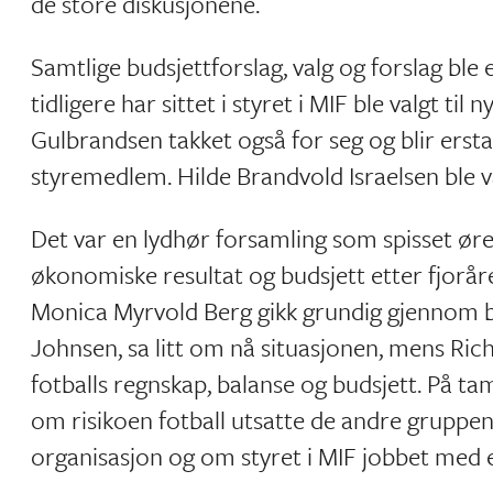
de store diskusjonene.
Samtlige budsjettforslag, valg og forslag bl
tidligere har sittet i styret i MIF ble valgt ti
Gulbrandsen takket også for seg og blir ers
styremedlem. Hilde Brandvold Israelsen ble v
Det var en lydhør forsamling som spisset øre
økonomiske resultat og budsjett etter fjoråre
Monica Myrvold Berg gikk grundig gjennom be
Johnsen, sa litt om nå situasjonen, mens Ric
fotballs regnskap, balanse og budsjett. På ta
om risikoen fotball utsatte de andre gruppe
organisasjon og om styret i MIF jobbet med e