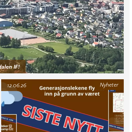
alen IF!
Nyheter
12.06.26