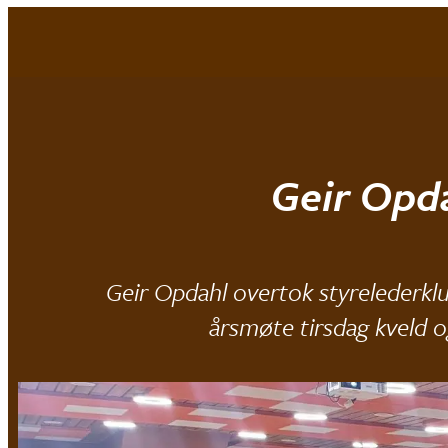
Mjøndalen IF
Geir Opda
Geir Opdahl overtok styrelederkl
årsmøte tirsdag kveld o