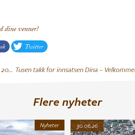
d dine venner!
ok
Twitter
Velkommen til årsmøte i MIF tirsdag 11 mars 2025.
Flere nyheter
Nyheter
30.06.26