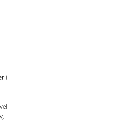
r i
vel
v,