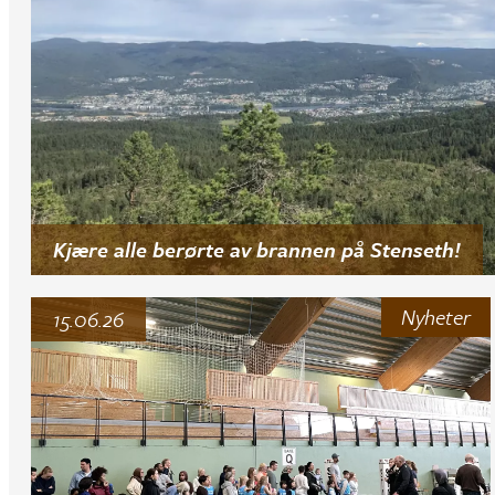
Kjære alle berørte av brannen på Stenseth!
Nyheter
15.06.26