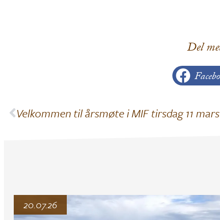
Del me
Facebo
20.07.26