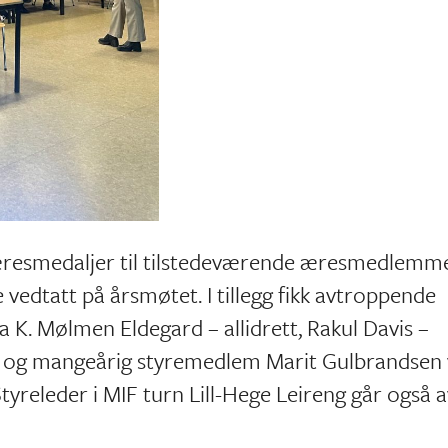
 æresmedaljer til tilstedeværende æresmedlemme
vedtatt på årsmøtet. I tillegg fikk avtroppende
a K. Mølmen Eldegard – allidrett, Rakul Davis –
al og mangeårig styremedlem Marit Gulbrandsen 
tyreleder i MIF turn Lill-Hege Leireng går også a