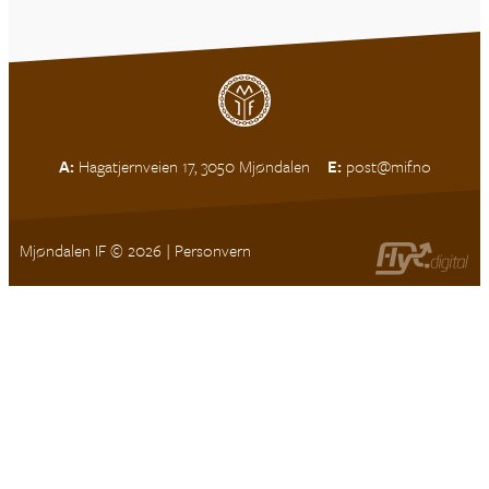
A:
Hagatjernveien 17, 3050 Mjøndalen
E:
post@mif.no
Mjøndalen IF © 2026 |
Personvern