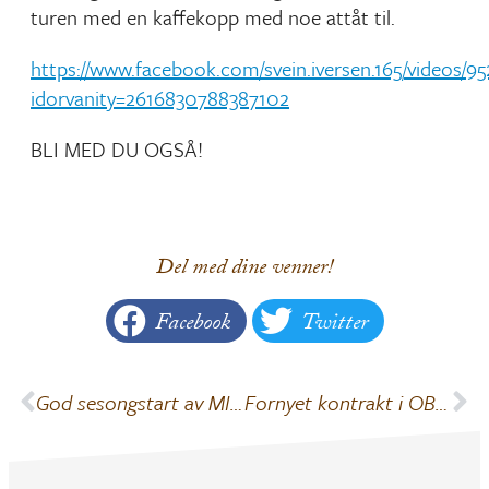
turen med en kaffekopp med noe attåt til.
https://www.facebook.com/svein.iversen.165/videos/9
idorvanity=2616830788387102
BLI MED DU OGSÅ!
Del med dine venner!
Facebook
Twitter
God sesongstart av MIF bandy
Fornyet kontrakt i OBOS-ligaen