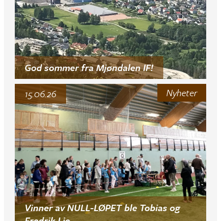
God sommer fra Mjøndalen IF!
Nyheter
15.06.26
Vinner av NULL-LØPET ble Tobias og
Fredrik Lie