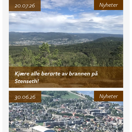
Nyheter
20.07.26
Kjære alle berørte av brannen på
Stenseth!
Nyheter
30.06.26