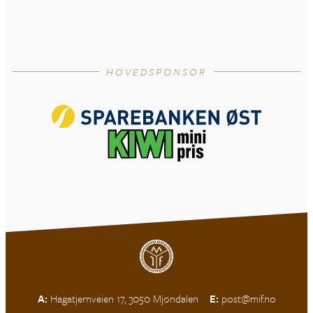
HOVEDSPONSOR
A:
Hagatjernveien 17, 3050 Mjøndalen
E:
post@mif.no