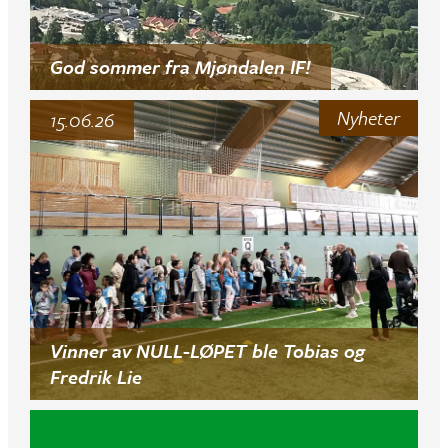
God sommer fra Mjøndalen IF!
Nyheter
15.06.26
Vinner av NULL-LØPET ble Tobias og
Fredrik Lie