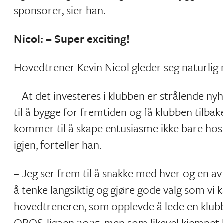
sponsorer, sier han.
Nicol: – Super exciting!
Hovedtrener Kevin Nicol gleder seg naturlig
– At det investeres i klubben er strålende nyh
til å bygge for fremtiden og få klubben tilbake
kommer til å skape entusiasme ikke bare hos
igjen, forteller han.
– Jeg ser frem til å snakke med hver og en av
å tenke langsiktig og gjøre gode valg som vi k
hovedtreneren, som opplevde å lede en klubb 
OBOS-ligaen 2025, men som likevel kjempet he