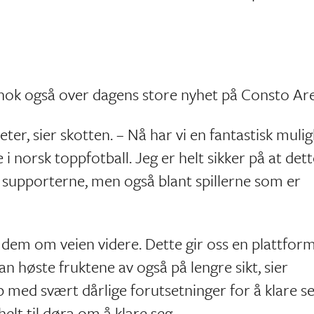
 nok også over dagens store nyhet på Consto Ar
eter, sier skotten. – Nå har vi en fantastisk muli
 i norsk toppfotball. Jeg er helt sikker på at det
 supporterne, men også blant spillerne som er
 dem om veien videre. Dette gir oss en plattform 
an høste fruktene av også på lengre sikt, sier
med svært dårlige forutsetninger for å klare se
lt til døra om å klare seg.