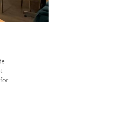
de
t
 for