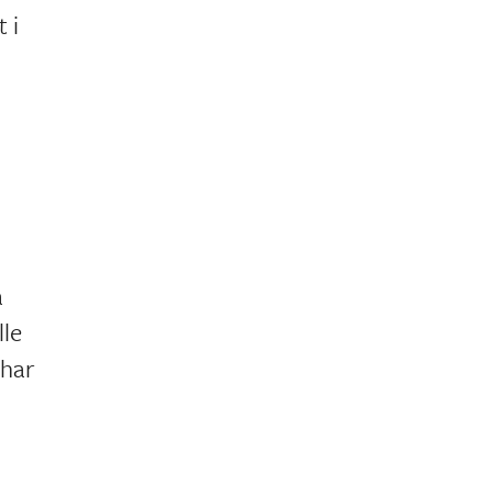
 i
å
lle
 har