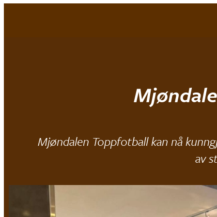
Mjøndalen IF
Mjøndale
Mjøndalen Toppfotball kan nå kunngjø
av s