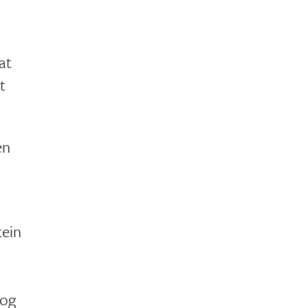
at
t
en
tein
 og