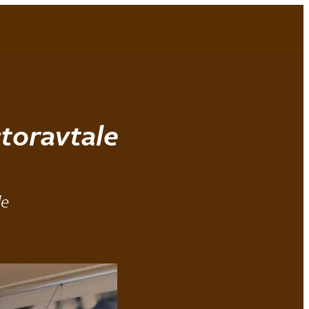
Bli medlem!
Min idrett
MENY
toravtale
le