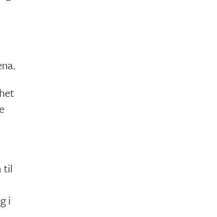
ena.
ghet
te
til
g i