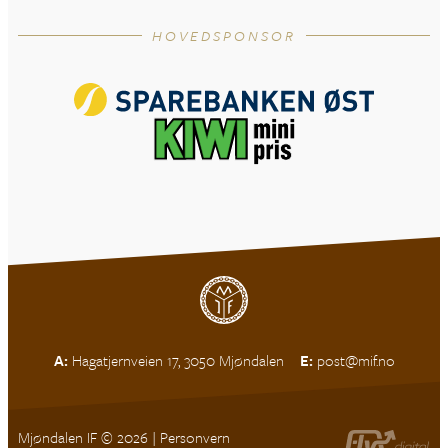
HOVEDSPONSOR
A:
Hagatjernveien 17, 3050 Mjøndalen
E:
post@mif.no
Mjøndalen IF © 2026 |
Personvern