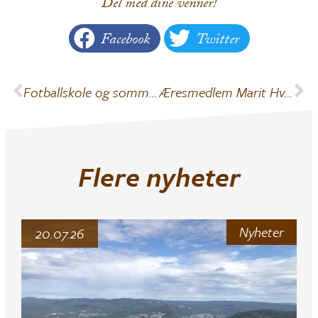
Del med dine venner!
Facebook
Twitter
Fotballskole og sommer camp = GOD SOMMER!
Æresmedlem Marit Hval Olsen 80 år.
Flere nyheter
Nyheter
20.07.26