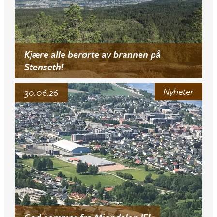
Kjære alle berørte av brannen på
Stenseth!
Nyheter
30.06.26
God sommer fra Mjøndalen IF!