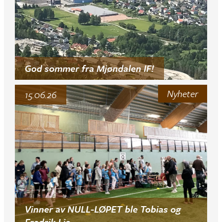
God sommer fra Mjøndalen IF!
Nyheter
15.06.26
Vinner av NULL-LØPET ble Tobias og
Fredrik Lie