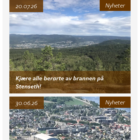
Nyheter
20.07.26
Kjære alle berørte av brannen på
Stenseth!
Nyheter
30.06.26