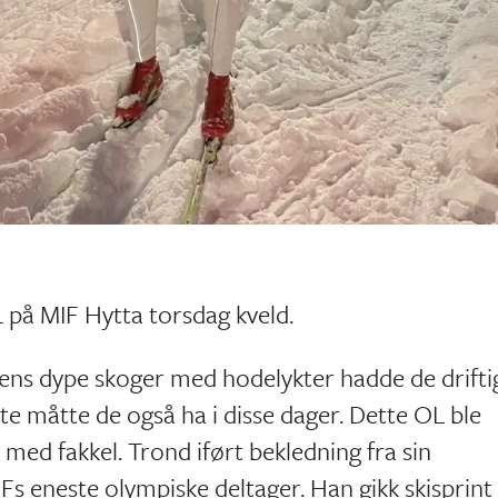
L på MIF Hytta torsdag kveld.
lens dype skoger med hodelykter hadde de drifti
ste måtte de også ha i disse dager. Dette OL ble
med fakkel. Trond iført bekledning fra sin
Fs eneste olympiske deltager. Han gikk skisprint 