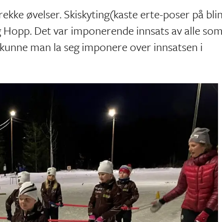
kke øvelser. Skiskyting(kaste erte-poser på blin
g Hopp. Det var imponerende innsats av alle so
 kunne man la seg imponere over innsatsen i