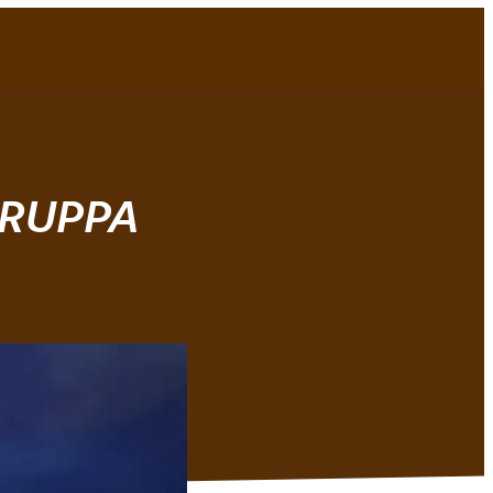
Bli medlem!
Min idrett
MENY
GRUPPA