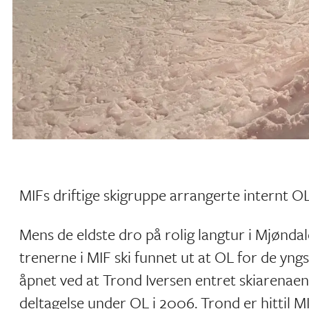
MIFs driftige skigruppe arrangerte internt O
Mens de eldste dro på rolig langtur i Mjønda
trenerne i MIF ski funnet ut at OL for de yng
åpnet ved at Trond Iversen entret skiarenaen 
deltagelse under OL i 2006. Trond er hittil MI