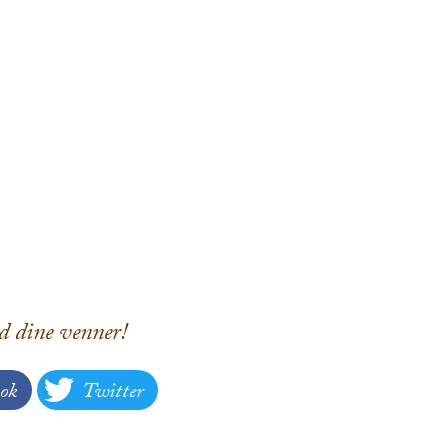
d dine venner!
ok
Twitter