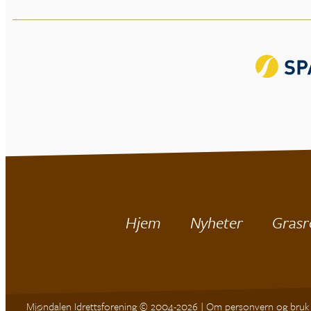
Hjem
Nyheter
Grasr
Mjøndalen Idrettsforening © 2004-2026 |
Om personvern og bruk 