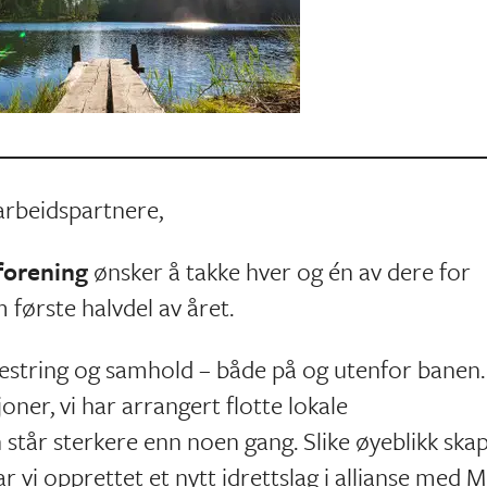
arbeidspartnere,
forening
ønsker å takke hver og én av dere for
første halvdel av året.
mestring og samhold – både på og utenfor banen.
oner, vi har arrangert flotte lokale
 står sterkere enn noen gang. Slike øyeblikk ska
har vi opprettet et nytt idrettslag i allianse med M