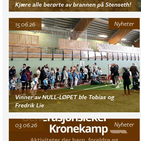
Kjære alle berørte av brannen på Stenseth!
Nyheter
15.06.26
Vinner av NULL-LØPET ble Tobias og
Fredrik Lie
Nyheter
03.06.26