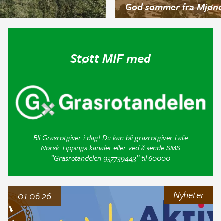
God sommer fra Mjønd
Støtt MIF med
Bli Grasrotgiver i dag! Du kan bli grasrotgiver i alle
Norsk Tippings kanaler eller ved å sende SMS
”Grasrotandelen 937739443” til 60000
Nyheter
01.06.26