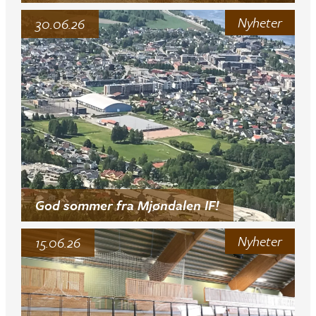
Nyheter
30.06.26
God sommer fra Mjøndalen IF!
Nyheter
15.06.26