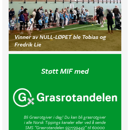
Vinner av NULL-LØPET ble Tobias og
Fredrik Lie
Støtt MIF med
Bli Grasrotgiver i dag! Du kan bli grasrotgiver
i alle Norsk Tippings kanaler eller ved å sende
SMS ”Grasrotandelen 937739443” til 60000