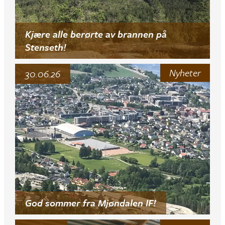
Kjære alle berørte av brannen på
Stenseth!
Nyheter
30.06.26
God sommer fra Mjøndalen IF!