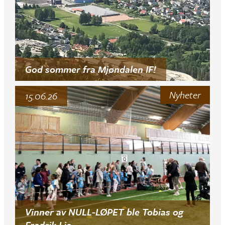
God sommer fra Mjøndalen IF!
Nyheter
15.06.26
Vinner av NULL-LØPET ble Tobias og
Fredrik Lie