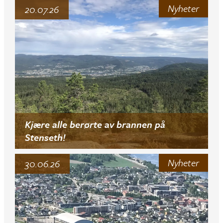
Nyheter
20.07.26
Kjære alle berørte av brannen på
Stenseth!
Nyheter
30.06.26