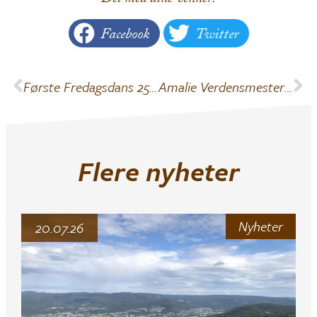
Del med dine venner!
Facebook
Twitter
Første Fredagsdans 25. september
Amalie Verdensmester på rulleski!!!
Flere nyheter
Nyheter
20.07.26