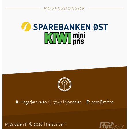
HOVEDSPONSOR
A:
Hagatjernveien 17, 3050 Mjøndalen
E:
post@mif.no
Mjøndalen IF © 2026 |
Personvern