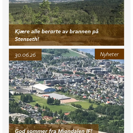
Kjære alle berørte av brannen på
Stenseth!
Nyheter
30.06.26
God sommer fra Mjøndalen IF!