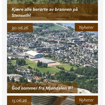
Kjære alle berørte av brannen på
Stenseth!
Nyheter
30.06.26
God sommer fra Mjøndalen IF!
Nyheter
15.06.26