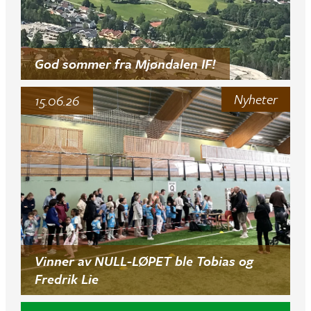
God sommer fra Mjøndalen IF!
Nyheter
15.06.26
Vinner av NULL-LØPET ble Tobias og
Fredrik Lie