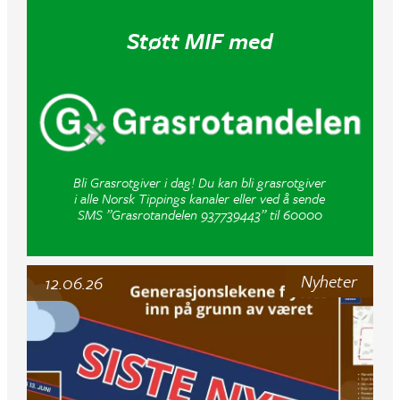
Støtt MIF med
Bli Grasrotgiver i dag! Du kan bli grasrotgiver
i alle Norsk Tippings kanaler eller ved å sende
SMS ”Grasrotandelen 937739443” til 60000
Nyheter
12.06.26