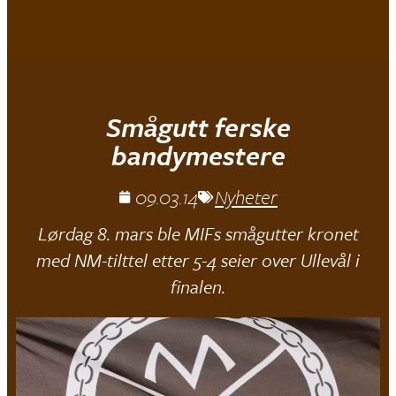
Mjøndalen IF
Smågutt ferske
bandymestere
09.03.14
Nyheter
Lørdag 8. mars ble MIFs smågutter kronet
med NM-tilttel etter 5-4 seier over Ullevål i
finalen.