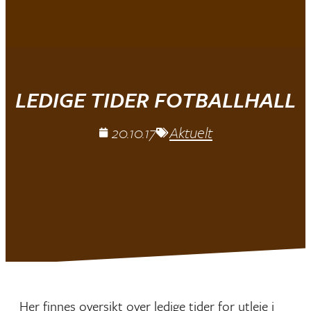
Mjøndalen IF
LEDIGE TIDER FOTBALLHALL
20.10.17
Aktuelt
Her finnes oversikt over ledige tider for utleie i