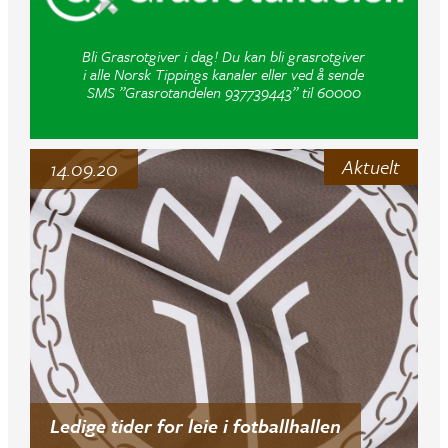
Bli Grasrotgiver i dag! Du kan bli grasrotgiver
i alle Norsk Tippings kanaler eller ved å sende
SMS ”Grasrotandelen 937739443” til 60000
Aktuelt
14.09.20
Ledige tider for leie i fotballhallen