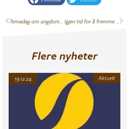
Facebook
Twitter
Temadag om ungdomsidrett
Igjen tid for å fremme kandidater til hedersbevis i MIF
Flere nyheter
Aktuelt
19.12.24