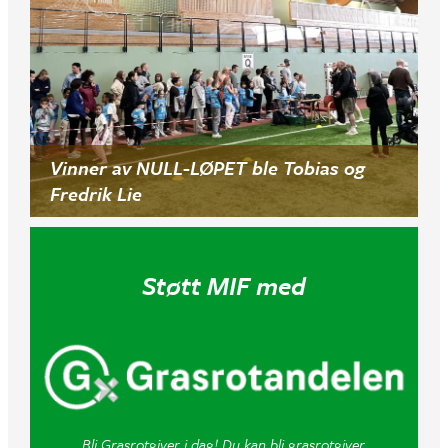
Vinner av NULL-LØPET ble Tobias og
Fredrik Lie
Støtt MIF med
Bli Grasrotgiver i dag! Du kan bli grasrotgiver