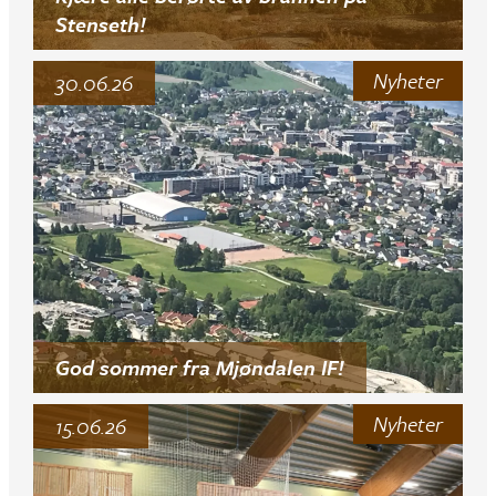
Stenseth!
Nyheter
30.06.26
God sommer fra Mjøndalen IF!
Nyheter
15.06.26