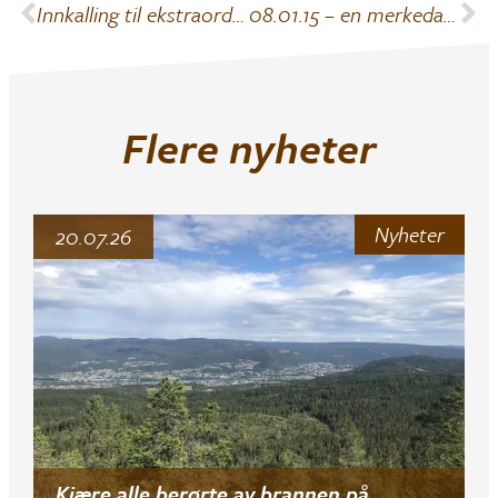
Innkalling til ekstraordinært årsmøte
08.01.15 – en merkedag i vår historie
Flere nyheter
Nyheter
20.07.26
Kjære alle berørte av brannen på