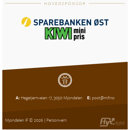
HOVEDSPONSOR
A:
Hagatjernveien 17, 3050 Mjøndalen
E:
post@mif.no
Mjøndalen IF © 2026 |
Personvern