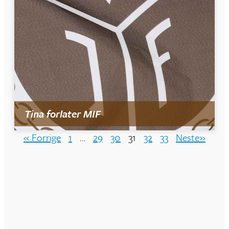
Tina forlater MIF
« Forrige
1
…
29
30
31
32
33
Neste»